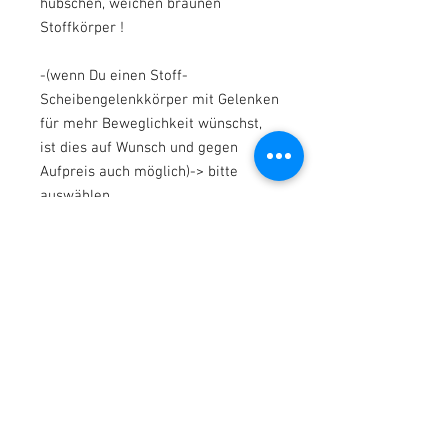
hübschen, weichen braunen
Stoffkörper !
-(wenn Du einen Stoff-
Scheibengelenkkörper mit Gelenken
für mehr Beweglichkeit wünschst,
ist dies auf Wunsch und gegen
Aufpreis auch möglich)-> bitte
auswählen.
-die Kleine hat süße speckige
hochmodellierte Arme & Beine aus
Vinyl und kann somit im Sommer
auch kurze Kleidung tragen !
* Zu ihrer neuen Mami kommt Baby
Emilia :
mit einem hübschen rosa- weißen/
lila-weißen Baby-Girl-Outfit