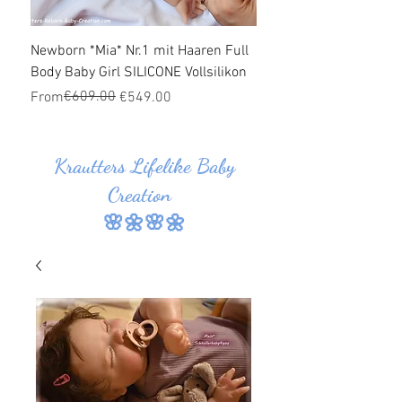
Newborn *Mia* Nr.1 mit Haaren Full
Ganzkörper Silikon Bab
Body Baby Girl SILICONE Vollsilikon
Haaren *Jonas* Nr.1 SI
Vollsilikon
Regular Price
Sale Price
€609.00
From
€549.00
Regular Price
Sale Price
From
Krautters Lifelike Baby
Creation
🌸🌼🌸🌼