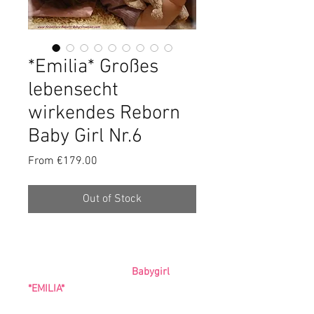
*Emilia* Großes
lebensecht
wirkendes Reborn
Baby Girl Nr.6
Sale
From
€179.00
Price
Out of Stock
Babygirl
*EMILIA*