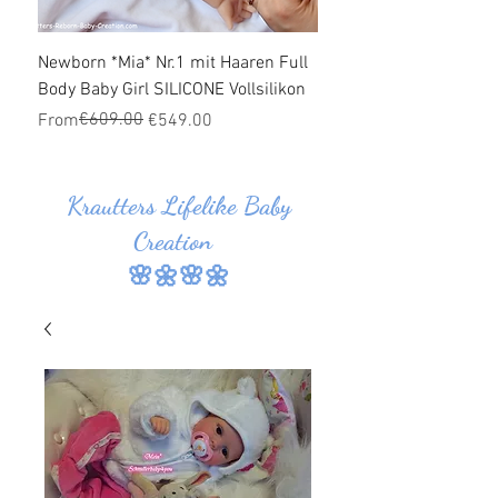
Newborn *Mia* Nr.1 mit Haaren Full
Ganzkörper Silikon Bab
Body Baby Girl SILICONE Vollsilikon
Haaren *Jonas* Nr.1 SI
Vollsilikon
Regular Price
Sale Price
€609.00
From
€549.00
Regular Price
Sale Price
From
Krautters Lifelike Baby
Creation
🌸🌼🌸🌼