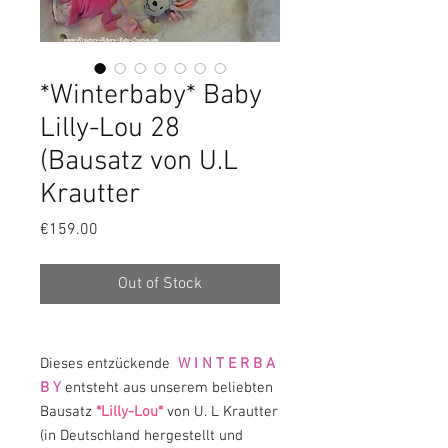
*Winterbaby* Baby
Lilly-Lou 28
(Bausatz von U.L
Krautter
Price
€159.00
Out of Stock
Dieses entzückende
W I N T E R B A
B Y
entsteht aus unserem beliebten
Bausatz
*Lilly-Lou*
von U. L Krautter
(in Deutschland hergestellt und