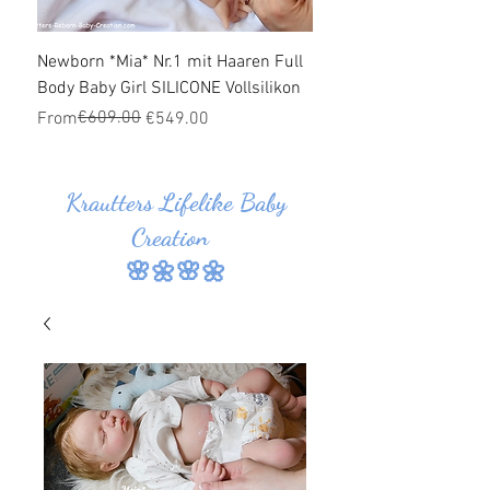
Newborn *Mia* Nr.1 mit Haaren Full
Ganzkörper Silikon Bab
Body Baby Girl SILICONE Vollsilikon
Haaren *Jonas* Nr.1 SI
Vollsilikon
Regular Price
Sale Price
€609.00
From
€549.00
Regular Price
Sale Price
From
Krautters Lifelike Baby
Creation
🌸🌼🌸🌼