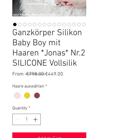
Ganzkörper Silikon
Baby Boy mit
Haaren *Jonas* Nr.2
SILICONE Vollsilik
Regular
Sale
From
 €798.00 
€449.00
Price
Price
Haare auswählen
*
Quantity
*