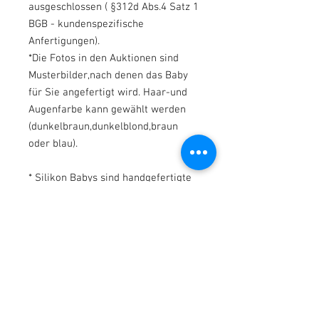
ausgeschlossen ( §312d Abs.4 Satz 1
BGB - kundenspezifische
Anfertigungen).
*Die Fotos in den Auktionen sind
Musterbilder,nach denen das Baby
für Sie angefertigt wird. Haar-und
Augenfarbe kann gewählt werden
(dunkelbraun,dunkelblond,braun
oder blau).
* Silikon Babys sind handgefertigte
Unikate.
* KEINE maschinell hergestellten
Produkte, daher kommt es zu völlig
normalen Nähten (bei einer
zweiteiligen Form) und Fehlern im
Silikon oder Farbfehlern.
*Wir malen einige
Unvollkommenheiten, um den