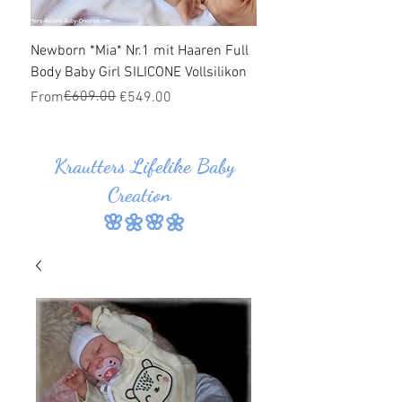
Newborn *Mia* Nr.1 mit Haaren Full
Ganzkörper Silikon Bab
Body Baby Girl SILICONE Vollsilikon
Haaren *Jonas* Nr.1 SI
Vollsilikon
Regular Price
Sale Price
€609.00
From
€549.00
Regular Price
Sale Price
From
Krautters Lifelike Baby
Creation
🌸🌼🌸🌼