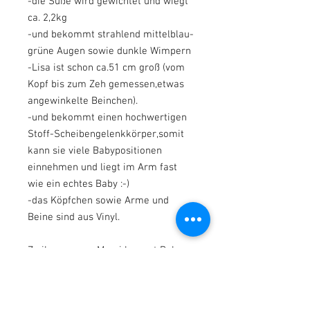
-die Süße wird gewichtet und wiegt
ca. 2,2kg
-und bekommt strahlend mittelblau-
grüne Augen sowie dunkle Wimpern
-Lisa ist schon ca.51 cm groß (vom
Kopf bis zum Zeh gemessen,etwas
angewinkelte Beinchen).
-und bekommt einen hochwertigen
Stoff-Scheibengelenkkörper,somit
kann sie viele Babypositionen
einnehmen und liegt im Arm fast
wie ein echtes Baby :-)
-das Köpfchen sowie Arme und
Beine sind aus Vinyl.
Zu ihrer neuen Mami kommt Baby
Lisa :
mit einem süßen rosa-weißen
Babygirl-Outfit , wie es auf den