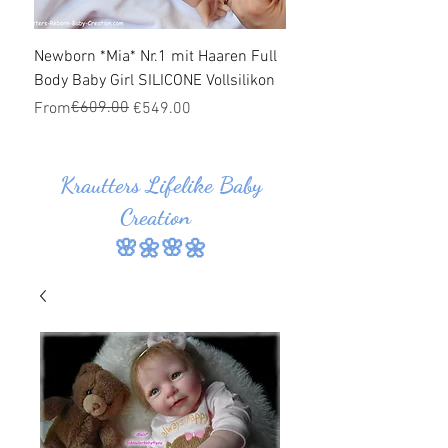
Newborn *Mia* Nr.1 mit Haaren Full
Ganzkörper Silikon Bab
Body Baby Girl SILICONE Vollsilikon
Haaren *Jonas* Nr.1 SI
Vollsilikon
Regular Price
Sale Price
€609.00
From
€549.00
Regular Price
Sale Price
From
Krautters Lifelike Baby
Creation
🌸🌼🌸🌼