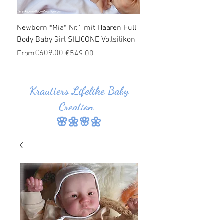
Newborn *Mia* Nr.1 mit Haaren Full
Ganzkörper Silikon Bab
Body Baby Girl SILICONE Vollsilikon
Haaren *Jonas* Nr.1 SI
Vollsilikon
Regular Price
Sale Price
€609.00
From
€549.00
Regular Price
Sale Price
From
Krautters Lifelike Baby
Creation
🌸🌼🌸🌼