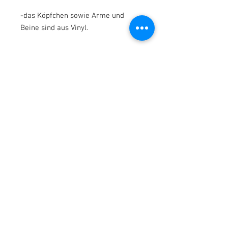
-das Köpfchen sowie Arme und
Beine sind aus Vinyl.
Zu seiner neuen Mami kommt Baby
Elias :
mit einem süßen Babyboy-Outfit,
ähnlich wie es auf den Bildern zu
sehen ist,nicht identisch.
Sowie einem Babymützchen.
Seinen Magnet-Schnulli und
natürlich eine Windel bekommt er
auch mit.
Plüschtiere sind Deko.
100% Handmade in Germany !
*Du erhälst selbstversändlich das
fertige Baby, keinen Rohling zum