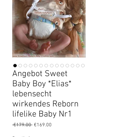
Angebot Sweet
Baby Boy *Elias*
lebensecht
wirkendes Reborn
lifelike Baby Nr1
Regular
Sale
 €179.00 
€169.00
Price
Price