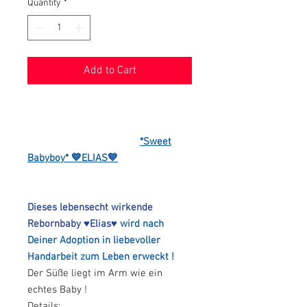
Quantity
*
Add to Cart
*Sweet
Babyboy* 💙ELIAS💙
Dieses lebensecht wirkende
Rebornbaby
♥Elias♥
wird nach
Deiner Adoption in liebevoller
Handarbeit zum Leben erweckt !
Der Süße liegt im Arm wie ein
echtes Baby !
Details: