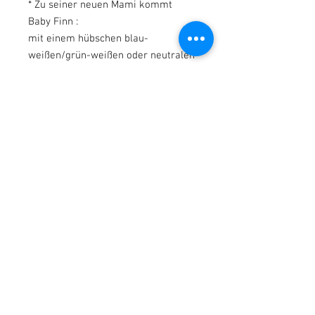
* Zu seiner neuen Mami kommt
Baby Finn :
mit einem hübschen blau-
weißen/grün-weißen oder neutralen
Baby-Boy-Outfit , ähnlich wie es auf
den Bildern zu sehen ist,nicht
identisch !
& natürlich einer Windel sowie
seinem Magnet-Schnulli (Farbe kann
etwas variieren. Plüschtiere sind
Deko).
____________________
*100% Handmade in
Germany*