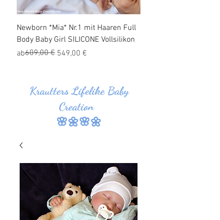
Newborn *Mia* Nr.1 mit Haaren Full
Ganzkörper Silikon Bab
Body Baby Girl SILICONE Vollsilikon
Haaren *Jonas* Nr.1 SI
Vollsilikon
Standardpreis
Sale-Preis
609,00 €
ab
549,00 €
Standardpreis
Sale-Preis
829,00 €
ab
Krautters Lifelike Baby
Creation
🌸🌼🌸🌼