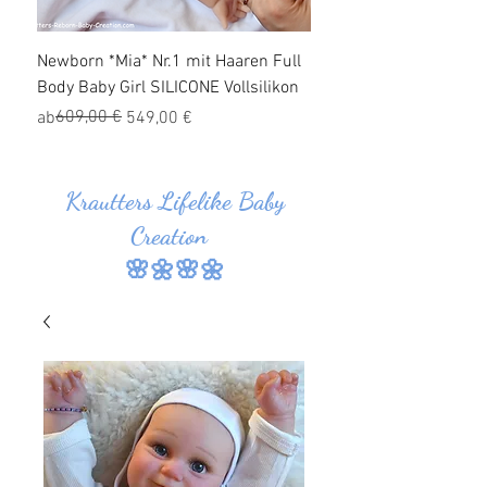
Newborn *Mia* Nr.1 mit Haaren Full
Ganzkörper Silikon Bab
Body Baby Girl SILICONE Vollsilikon
Haaren *Jonas* Nr.1 SI
Vollsilikon
Standardpreis
Sale-Preis
609,00 €
ab
549,00 €
Standardpreis
Sale-Preis
829,00 €
ab
Krautters Lifelike Baby
Creation
🌸🌼🌸🌼