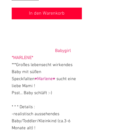
In den Warenkorb
Babygirl
*MARLENE*
***Großes lebensecht wirkendes
Baby mit süßen
Speckfalten
♥Marlene♥
sucht eine
liebe Mami !
Psst... Baby schläft :-)
* * * Details :
-realistisch aussehendes
Baby/Toddler/Kleinkind (ca.3-6
Monate alt) !