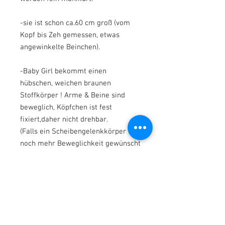
-sie ist schon ca.60 cm groß (vom
Kopf bis Zeh gemessen, etwas
angewinkelte Beinchen).
-Baby Girl bekommt einen
hübschen, weichen braunen
Stoffkörper ! Arme & Beine sind
beweglich, Köpfchen ist fest
fixiert,daher nicht drehbar.
(Falls ein Scheibengelenkkörper für
noch mehr Beweglichkeit gewünscht
wird- bitte auswählen).
-die Kleine hat süße speckige
hochmodellierte Arme & Beine aus
Vinyl und kann somit im Sommer
auch kurze Kleidung tragen !