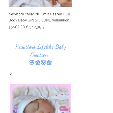
Newborn *Mia* Nr.1 mit Haaren Full
Ganzkörper Silikon Bab
Body Baby Girl SILICONE Vollsilikon
Haaren *Jonas* Nr.1 SI
Vollsilikon
Standardpreis
Sale-Preis
609,00 €
ab
549,00 €
Standardpreis
Sale-Preis
829,00 €
ab
Krautters Lifelike Baby
Creation
🌸🌼🌸🌼