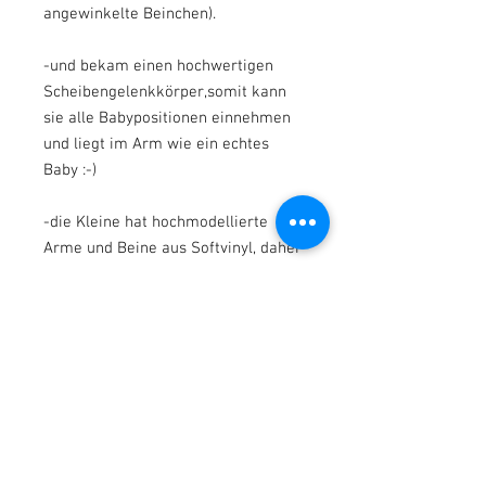
angewinkelte Beinchen).
-und bekam einen hochwertigen
Scheibengelenkkörper,somit kann
sie alle Babypositionen einnehmen
und liegt im Arm wie ein echtes
Baby :-)
-die Kleine hat hochmodellierte
Arme und Beine aus Softvinyl, daher
kann sie im Sommer auch kurze
Kleidung tragen.
* * *
Zu ihrer neuen Mami kommt die
Süße :
mit einem hübschen rosa-weißen
Outfit,ähnlich wie abgebildet,nicht
identisch (da dieses Outfit