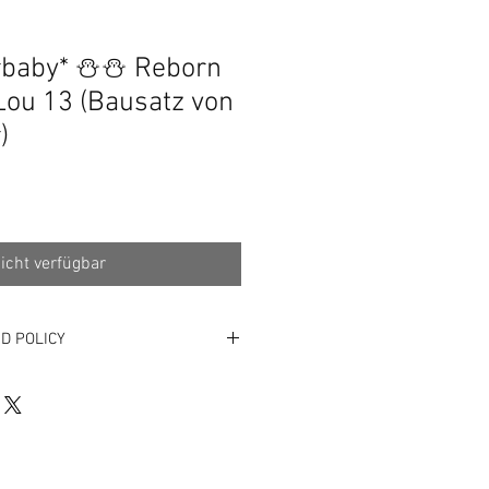
rbaby* ⛄⛄ Reborn
ou 13 (Bausatz von
)
icht verfügbar
D POLICY
EN von Mein*Schnullerbaby4you:
ausschließlich für Rebornpuppen.Vom
hlossen sind - laut §312d Abs.4 Satz
sche Anfertigungen.Absatz 4 : Das
t,soweit nicht ein anderes bestimmt