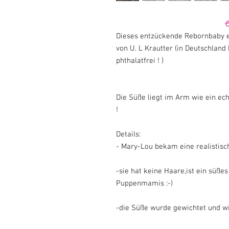
⛄⛄⛄⛄ *Winte
Dieses entzückende Rebornbaby 
von U. L Krautter (in Deutschland
phthalatfrei ! )
Die Süße liegt im Arm wie ein ec
!
Details:
- Mary-Lou bekam eine realistisc
-sie hat keine Haare,ist ein süßes
Puppenmamis :-)
-die Süße wurde gewichtet und wi