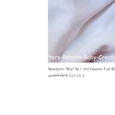
Newborn *Mia* Nr.1 mit Haaren Full Bo
Standardpreis
Sale-Preis
609,00 €
ab
549,00 €