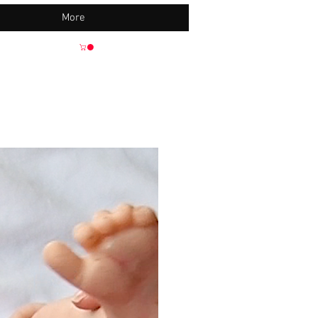
More
Neu