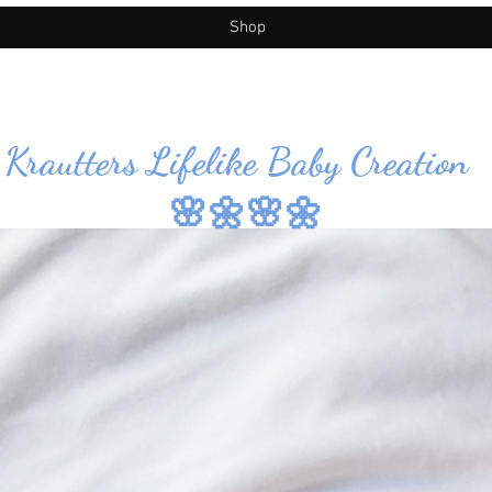
Shop
Krautters Lifelike Baby Creation
🌸🌼🌸🌼