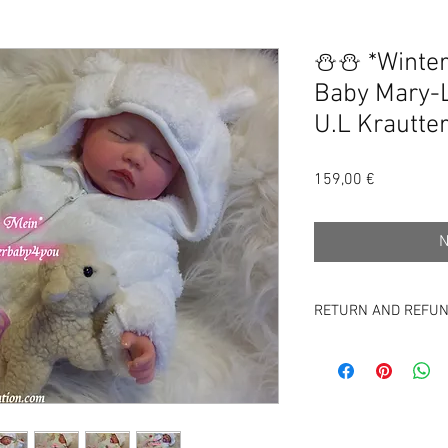
⛄⛄ *Winte
Baby Mary-L
U.L Krautter
Preis
159,00 €
N
RETURN AND REFUN
GESCHÄFTSBEDINGUNG
Diese Belehrung gilt 
Widerrufsrecht ausgesc
1 BGB - kundenspezifi
Widerrufsrecht besteh