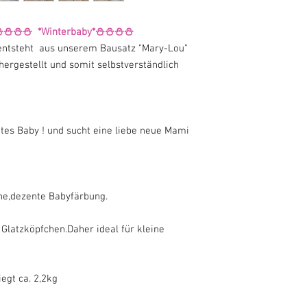
ist,nicht bei Fernabsa
Waren,die nicht vorgefe
rbaby*⛄⛄⛄⛄
oder die nach Kundensp
auf die persönlichen Be
entsteht aus unserem Bausatz "Mary-Lou"
Da es kein Vorgefertigte
 hergestellt und somit selbstverständlich
Rücknahme,Widerruf
ausgeschlossen(Kunden
nicht,wenn Sie mit un
einverstanden sind. D
htes Baby ! und sucht eine liebe neue Mami
Geschäftsbedingungen 
Absprache eine Rückse
Kosten der Rücksendun
he,dezente Babyfärbung.
 Glatzköpfchen.Daher ideal für kleine
egt ca. 2,2kg