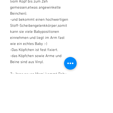
(vom Kopf bis zum Zeh
gemessen,etwas angewinkelte
Beinchen).
-und bekommt einen hochwertigen
Stoff-Scheibengelenkkörper,somit
kann sie viele Babypositionen
einnehmen und liegt im Arm fast
wie ein echtes Baby :-)
-Das Köpfchen ist fest fixiert.
-das Köpfchen sowie Arme und
Beine sind aus Vinyl.
Zu ihrer neuen Mami kommt Baby
Annabelle :
mit einem süßen rosa-weißen
Babygirl-Outfit , ähnlich wie es auf
den Bikdern zu sehen ist ! und
einem weißen Erstlingsmützchen,
wie abgebildet. Sowie ihrem