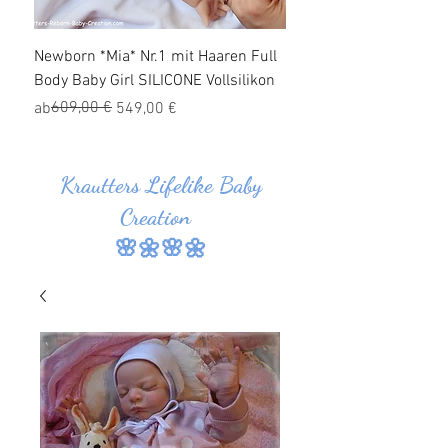
Newborn *Mia* Nr.1 mit Haaren Full
Ganzkörper Silikon Bab
Body Baby Girl SILICONE Vollsilikon
Haaren *Jonas* Nr.1 SI
Vollsilikon
Standardpreis
Sale-Preis
609,00 €
ab
549,00 €
Standardpreis
Sale-Preis
829,00 €
ab
Krautters Lifelike Baby
Creation
🌸🌼🌸🌼