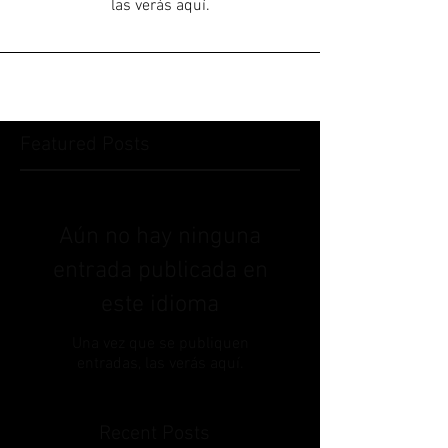
las verás aquí.
Featured Posts
Aún no hay ninguna
entrada publicada en
este idioma
Una vez que se publiquen
entradas, las verás aquí.
Recent Posts