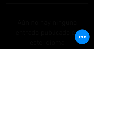
Aún no hay ninguna
entrada publicada en
este idioma
Una vez que se publiquen
entradas, las verás aquí.
Archive
No hay entradas todavía.
Search By Tags
No hay etiquetas aún.
Follow Us