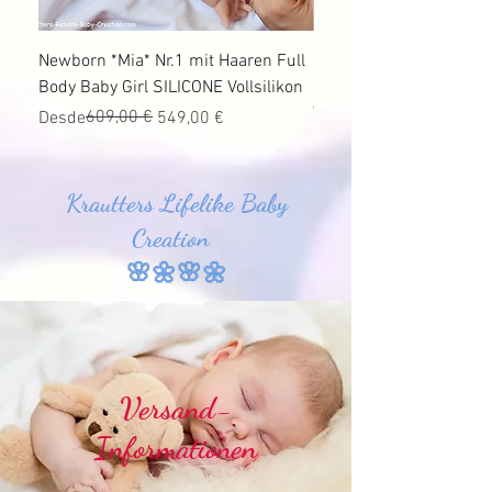
Newborn *Mia* Nr.1 mit Haaren Full
Ganzkörper Silikon Bab
Body Baby Girl SILICONE Vollsilikon
Haaren *Jonas* Nr.1 SI
Vollsilikon
Precio
Precio de oferta
609,00 €
Desde
549,00 €
Precio
Precio de oferta
Desde
Krautters Lifelike Baby
Creation
🌸🌼🌸🌼
Versand-
Informationen