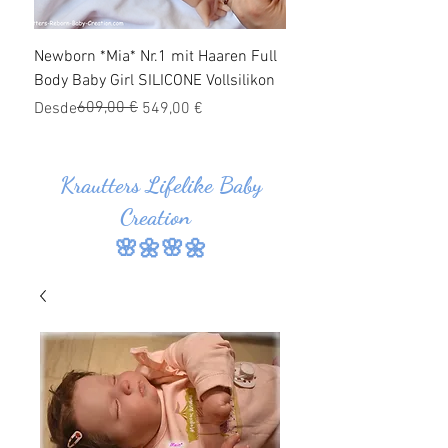
Newborn *Mia* Nr.1 mit Haaren Full
Ganzkörper Silikon Bab
Body Baby Girl SILICONE Vollsilikon
Haaren *Jonas* Nr.1 SI
Vollsilikon
Precio
Precio de oferta
609,00 €
Desde
549,00 €
Precio
Precio de oferta
Desde
Krautters Lifelike Baby
Creation
🌸🌼🌸🌼