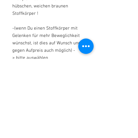
hübschen, weichen braunen
Stoffkörper !
-(wenn Du einen Stoffkörper mit
Gelenken für mehr Beweglichkeit
wünschst, ist dies auf Wunsch und
gegen Aufpreis auch möglich) -
> bitte auswählen
-die Kleine hat süße speckige
hochmodellierte Arme & Beine aus
Vinyl und kann somit im Sommer
auch kurze Kleidung tragen !
* Zu ihrer neuen Mami kommt Baby
Emilia :
mit einem hübschen rosa- weißen/
pink-weißen Baby-Girl-Outfit