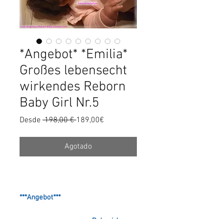
*Angebot* *Emilia*
Großes lebensecht
wirkendes Reborn
Baby Girl Nr.5
Precio
Precio
Desde
 198,00 € 
189,00€
de
oferta
Agotado
***Angebot***