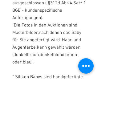
ausgeschlossen ( §312d Abs.4 Satz 1
BGB - kundenspezifische
Anfertigungen).
*Die Fotos in den Auktionen sind
Musterbilder,nach denen das Baby
für Sie angefertigt wird. Haar-und
Augenfarbe kann gewählt werden
(dunkelbraun,dunkelblond,braun
oder blau).
* Silikon Babys sind handgefertigte
Unikate.
* KEINE maschinell hergestellten
Produkte, daher kommt es zu völlig
normalen Nähten (bei einer
zweiteiligen Form) und Fehlern im
Silikon oder Farbfehlern.
*Wir malen einige
Unvollkommenheiten, um den