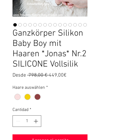
Ganzkörper Silikon
Baby Boy mit
Haaren *Jonas* Nr.2
SILICONE Vollsilik
Precio
Precio
Desde
 798,00 € 
449,00€
de
oferta
Haare auswählen
*
Cantidad
*