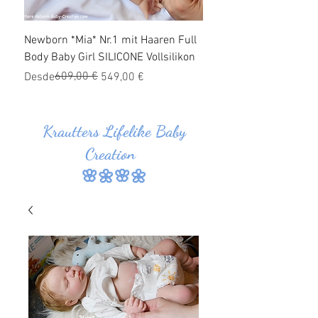
Newborn *Mia* Nr.1 mit Haaren Full
Ganzkörper Silikon Bab
Body Baby Girl SILICONE Vollsilikon
Haaren *Jonas* Nr.1 SI
Vollsilikon
Precio
Precio de oferta
609,00 €
Desde
549,00 €
Precio
Precio de oferta
Desde
Krautters Lifelike Baby
Creation
🌸🌼🌸🌼