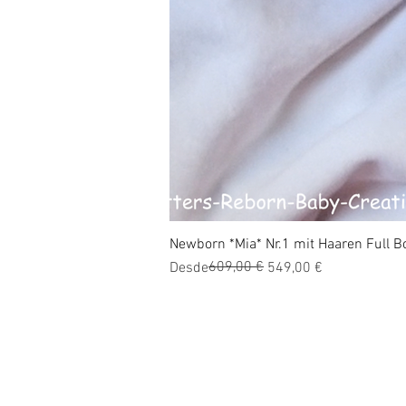
Newborn *Mia* Nr.1 mit Haaren Full Bo
Precio
Precio de oferta
609,00 €
Desde
549,00 €