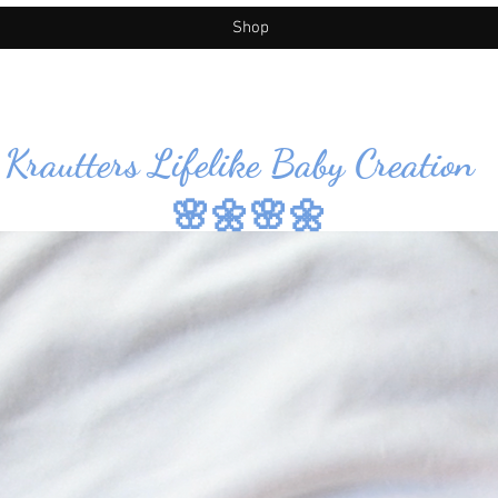
Shop
Krautters Lifelike Baby Creation
🌸🌼🌸🌼