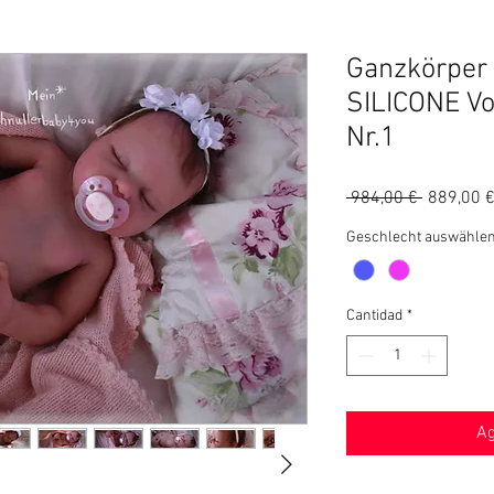
Ganzkörper 
SILICONE Vo
Nr.1
Precio
 984,00 € 
889,00 
Geschlecht auswähle
Cantidad
*
Ag