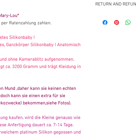
RETURN AND REFUN
Mary-Lou*
GESCHÄFTSBEDINGUNG
Diese Belehrung gilt 
 per Ratenzahlung zahlen.
Widerrufsrecht ausgesc
1 BGB - kundenspezifi
stes Silikonbaby !
Widerrufsrecht besteh
des, Ganzkörper Silikonbaby ! Anatomisch
ist,nicht bei Fernabsa
Waren,die nicht vorgefe
ht und ohne Kamerablitz aufgenommen.
oder die nach Kundensp
iegt ca. 3200 Gramm und trägt Kleidung in
auf die persönlichen Be
Da es kein Vorgefertigte
Rücknahme,Widerruf
ausgeschlossen(Kunden
en Mund ,daher kann sie keinen echten
nicht,wenn Sie mit un
doch kann sie einen extra für sie
einverstanden sind. D
Dekozwecke) bekommen,siehe Fotos).
Geschäftsbedingungen 
Absprache eine Rückse
lung kaufen, wird die Kleine genauso wie
Kosten der Rücksendun
iese Anfertigung dauert ca. 7-14 Tage.
erweichem platinum Silikon gegossen und