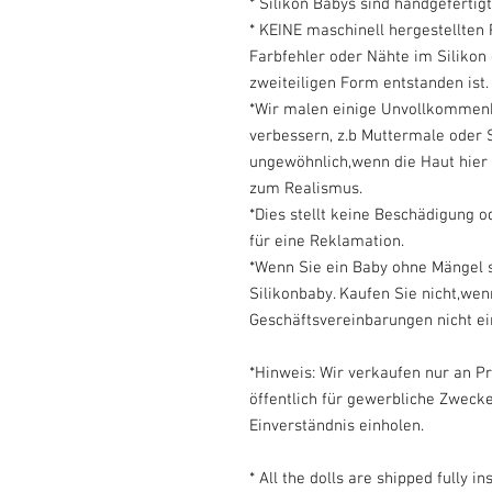
* Silikon Babys sind handgefertig
* KEINE maschinell hergestellten
Farbfehler oder Nähte im Silikon
zweiteiligen Form entstanden ist.
*Wir malen einige Unvollkommenh
verbessern, z.b Muttermale oder S
ungewöhnlich,wenn die Haut hier u
zum Realismus.
*Dies stellt keine Beschädigung o
für eine Reklamation.
*Wenn Sie ein Baby ohne Mängel s
Silikonbaby. Kaufen Sie nicht,we
Geschäftsvereinbarungen nicht ei
*Hinweis: Wir verkaufen nur an P
öffentlich für gewerbliche Zwec
Einverständnis einholen.
* All the dolls are shipped fully 