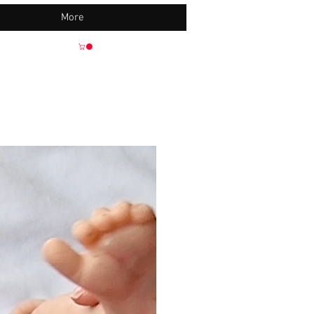
More
Neu