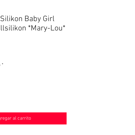
Silikon Baby Girl
llsilikon *Mary-Lou*
Precio
€
de
n
*
oferta
regar al carrito