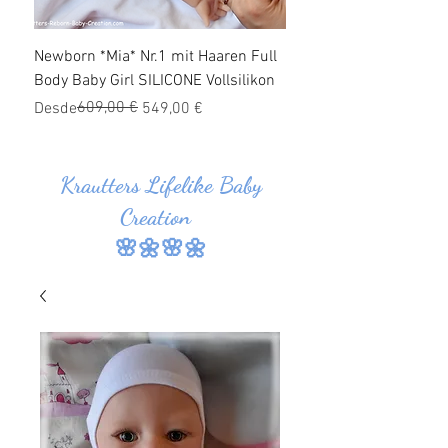
Newborn *Mia* Nr.1 mit Haaren Full
Ganzkörper Silikon Bab
Body Baby Girl SILICONE Vollsilikon
Haaren *Jonas* Nr.1 SI
Vollsilikon
Precio
Precio de oferta
609,00 €
Desde
549,00 €
Precio
Precio de oferta
Desde
Krautters Lifelike Baby
Creation
🌸🌼🌸🌼