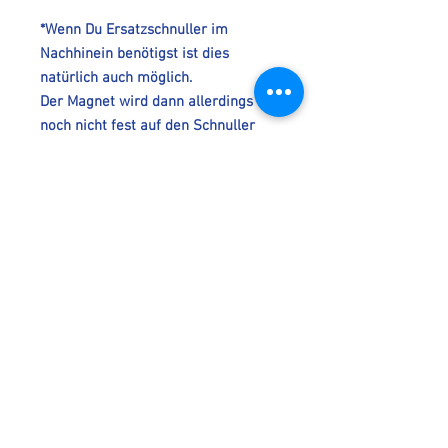
*Wenn Du Ersatzschnuller im
Nachhinein benötigst ist dies
natürlich auch möglich.
Der Magnet wird dann allerdings
noch nicht fest auf den Schnuller
angebracht,sondern lose dazu
gelegt (damit er auch perfekt zu
Deinem Baby passt). Mit Heißklebe
wird der Magnet dann mit der
richtigen Seite auf den Schnulli
geklebt.
*Hinweis: Magnete können stark
sein. Vorsicht bei
Herzschrittmachern & Datenträgern.
**Hinweis: Die Versandkosten für 1
bis 4 Schnuller belaufen sich