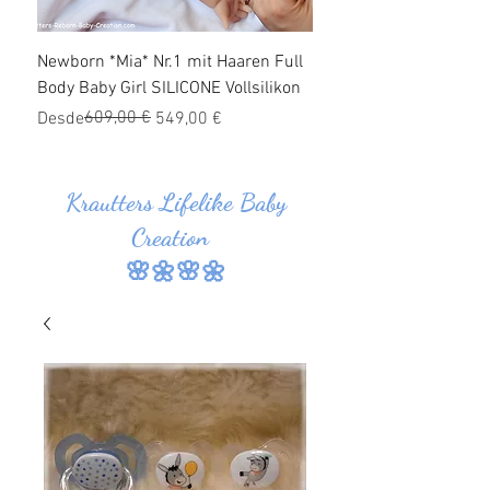
Newborn *Mia* Nr.1 mit Haaren Full
Ganzkörper Silikon Bab
Body Baby Girl SILICONE Vollsilikon
Haaren *Jonas* Nr.1 SI
Vollsilikon
Precio
Precio de oferta
609,00 €
Desde
549,00 €
Precio
Precio de oferta
Desde
Krautters Lifelike Baby
Creation
🌸🌼🌸🌼