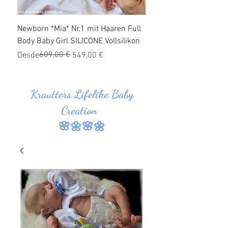
Newborn *Mia* Nr.1 mit Haaren Full
Ganzkörper Silikon Bab
Body Baby Girl SILICONE Vollsilikon
Haaren *Jonas* Nr.1 SI
Vollsilikon
Precio
Precio de oferta
609,00 €
Desde
549,00 €
Precio
Precio de oferta
Desde
Krautters Lifelike Baby
Creation
🌸🌼🌸🌼