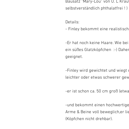
Bausatz "Mary-Lou" von U. L Kraut
selbstverständlich phthalatfrei ! )
Details:
- Finley bekommt eine realistisc
-Er hat noch keine Haare. Wie be
ein süßes Glatzköpfchen :-) Dahe
geeignet.
-Finley wird gewichtet und wiegt 
leichter oder etwas schwerer gew
-er ist schon ca. 50 cm groß (etw
-und bekommt einen hochwertigen
Arme & Beine voll beweglich,er li
(Köpfchen nicht drehbar).