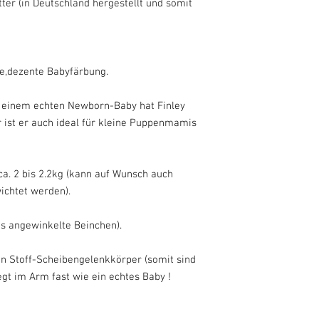
ter (in Deutschland hergestellt und somit
oder die nach Kundensp
auf die persönlichen Be
Da es kein Vorgefertigte
Rücknahme,Widerruf
he,dezente Babyfärbung.
ausgeschlossen(Kunden
nicht,wenn Sie mit un
einverstanden sind. D
i einem echten Newborn-Baby hat Finley
Geschäftsbedingungen 
r ist er auch ideal für kleine Puppenmamis
Absprache eine Rückse
Kosten der Rücksendun
ca. 2 bis 2.2kg (kann auf Wunsch auch
ichtet werden).
as angewinkelte Beinchen).
 Stoff-Scheibengelenkkörper (somit sind
egt im Arm fast wie ein echtes Baby !