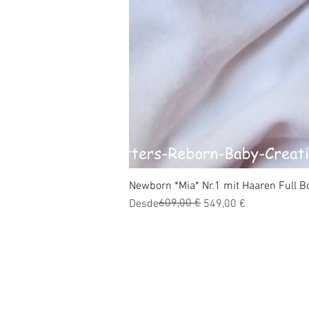
Newborn *Mia* Nr.1 mit Haaren Full Bo
Precio
Precio de oferta
609,00 €
Desde
549,00 €