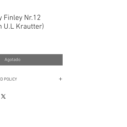
 Finley Nr.12
 U.L Krautter)
Agotado
D POLICY
EN von Mein*Schnullerbaby4you:
ausschließlich für Rebornpuppen.Vom
hlossen sind - laut §312d Abs.4 Satz
sche Anfertigungen.Absatz 4 : Das
t,soweit nicht ein anderes bestimmt
tzverträgen 1. zur Lieferung von
rtigt sind (in Handarbeit hergestellt)