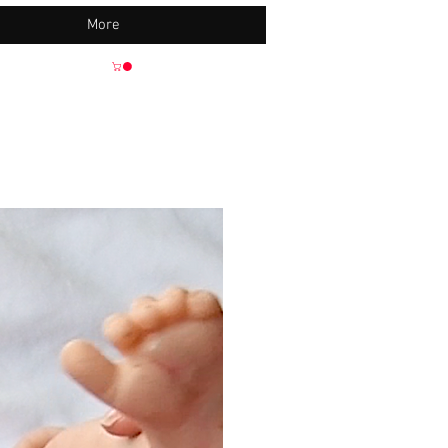
More
Neu