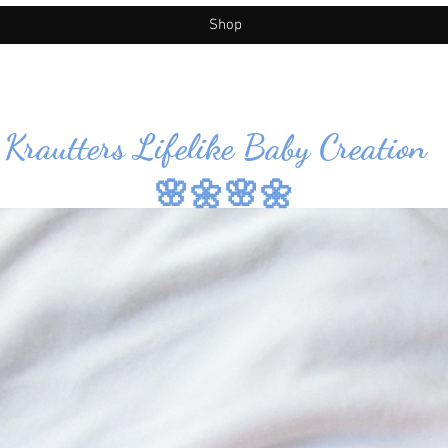
Shop
Krautters Lifelike Baby Creation
🌸🌼🌸🌼