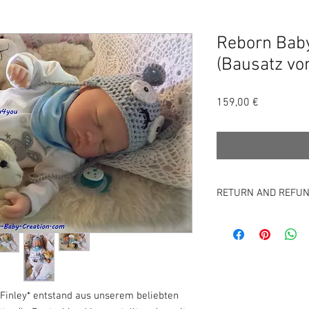
Reborn Baby
(Bausatz von
Precio
159,00 €
RETURN AND REFUN
GESCHÄFTSBEDINGUNG
Diese Belehrung gilt 
Widerrufsrecht ausgesc
1 BGB - kundenspezifi
Widerrufsrecht besteh
ist,nicht bei Fernabsa
Finley* entstand aus unserem beliebten
Waren,die nicht vorgefe