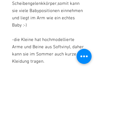
Scheibengelenkkörper,somit kann
sie viele Babypositionen einnehmen
und liegt im Arm wie ein echtes
Baby :-)
-die Kleine hat hochmodellierte
Arme und Beine aus Softvinyl, daher
kann sie im Sommer auch kurze
Kleidung tragen.
* * *
Zu ihrer neuen Mami kommt die
Süße :
mit einem süßen weißen
Winteroutfit (Zweiteiler mit
Kaputzenjäckchen. Es sind
momentan nur noch Jäckchen in der
Farbe ROSA verfügbar), sowie einer