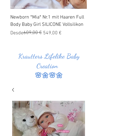
Newborn *Mia* Nr.1 mit Haaren Full
Ganzkörper Silikon Bab
Body Baby Girl SILICONE Vollsilikon
Haaren *Jonas* Nr.1 SI
Vollsilikon
Precio
Precio de oferta
609,00 €
Desde
549,00 €
Precio
Precio de oferta
Desde
Krautters Lifelike Baby
Creation
🌸🌼🌸🌼