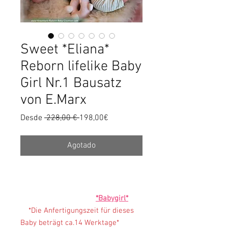
Sweet *Eliana*
Reborn lifelike Baby
Girl Nr.1 Bausatz
von E.Marx
Precio
Precio
Desde
 228,00 € 
198,00€
de
oferta
Agotado
*Babygirl*
*Die Anfertigungszeit für dieses
Baby beträgt ca.14 Werktage*