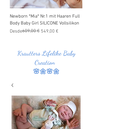
Newborn *Mia* Nr.1 mit Haaren Full
Ganzkörper Silikon Bab
Body Baby Girl SILICONE Vollsilikon
Haaren *Jonas* Nr.1 SI
Vollsilikon
Precio
Precio de oferta
609,00 €
Desde
549,00 €
Precio
Precio de oferta
Desde
Krautters Lifelike Baby
Creation
🌸🌼🌸🌼