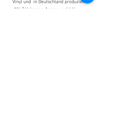
Vinyl und in Deutschland produziert.
-Mit 3/4 langen Armen und 4/4
langen Beinen.
Zu ihrer neuen Mami kommt Baby
Eliana :
mit einem hübschen grün/mint-
weißen Babygirl-Outfit (Strampler
oder Zweiteiler) ,ähnlich wie es auf
den Bildern zu sehen ist,nicht
identisch !
und einem Baby-Mützchen) Sowie
ihrem Magnet-Schnulli und natürlich
einer Windel.
Plüschtiere sind Deko.
*Hinweis : Wer eins unserer Babies
für öffentliche oder gewerbliche