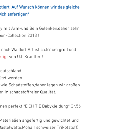
ist,nicht bei Fernabsa
ptiert. Auf Wunsch können wir das gleiche
Waren,die nicht vorgefe
ich anfertigen*
oder die nach Kundensp
auf die persönlichen Be
Da es kein Vorgefertigte
y mit Arm-und Bein Gelenken,daher sehr
Rücknahme,Widerruf
en-Collection 2018 !
ausgeschlossen(Kunden
nicht,wenn Sie mit un
nach Waldorf Art ist ca.57 cm groß und
einverstanden sind. D
rtigt
von U.L Krautter !
Geschäftsbedingungen 
Absprache eine Rückse
Kosten der Rücksendun
Deutschland
ützt werden
 wie Schadstoffen,daher legen wir großen
n in schadstoffreier Qualität.
nen perfekt *E CH T E Babykleidung* Gr.56
Materialien angefertig und gewichtet und
Bastelwatte,Mohair,schweizer Trikotstoff).