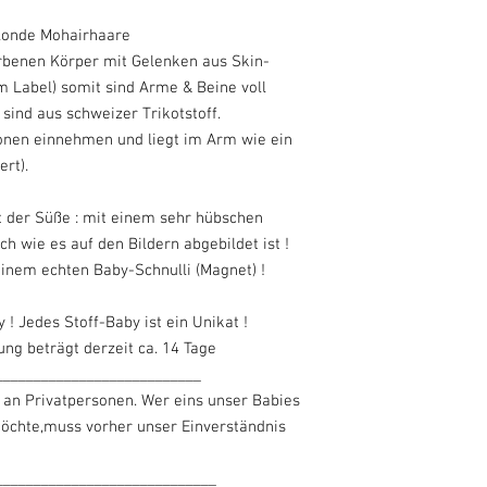
londe Mohairhaare
rbenen Körper mit Gelenken aus Skin-
m Label) somit sind Arme & Beine voll
sind aus schweizer Trikotstoff.
onen einnehmen und liegt im Arm wie ein
ert).
t der Süße : mit einem sehr hübschen
h wie es auf den Bildern abgebildet ist !
inem echten Baby-Schnulli (Magnet) !
 Jedes Stoff-Baby ist ein Unikat !
ung beträgt derzeit ca. 14 Tage
___________________________
 an Privatpersonen. Wer eins unser Babies
öchte,muss vorher unser Einverständnis
_____________________________