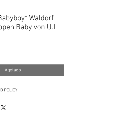
Babyboy* Waldorf
uppen Baby von U.L
Agotado
D POLICY
EN von Mein*Schnullerbaby4you:
ausschließlich für Rebornpuppen.Vom
hlossen sind - laut §312d Abs.4 Satz
sche Anfertigungen.Absatz 4 : Das
t,soweit nicht ein anderes bestimmt