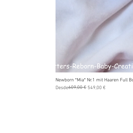
Newborn *Mia* Nr.1 mit Haaren Full Bo
Precio
Precio de oferta
609,00 €
Desde
549,00 €