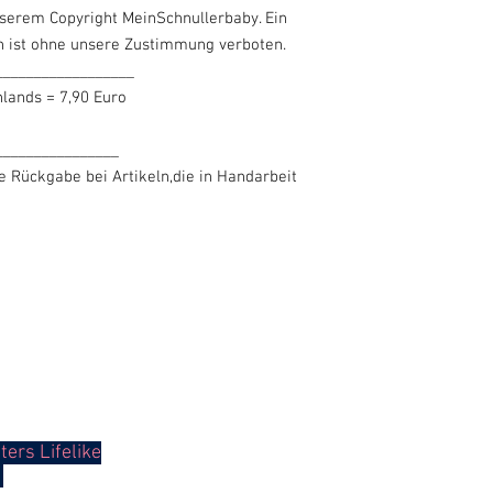
nserem Copyright MeinSchnullerbaby. Ein
n ist ohne unsere Zustimmung verboten.
__________________
lands = 7,90 Euro
________________
e Rückgabe bei Artikeln,die in Handarbeit
ers Lifelike
.