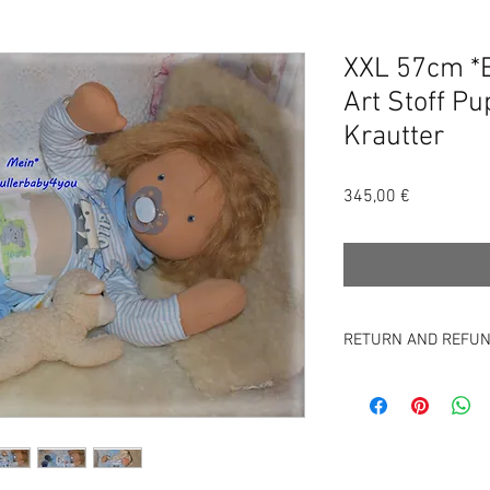
XXL 57cm *
Art Stoff P
Krautter
Precio
345,00 €
RETURN AND REFUN
GESCHÄFTSBEDINGUNG
Diese Belehrung gilt 
Widerrufsrecht ausgesc
1 BGB - kundenspezifi
Widerrufsrecht besteh