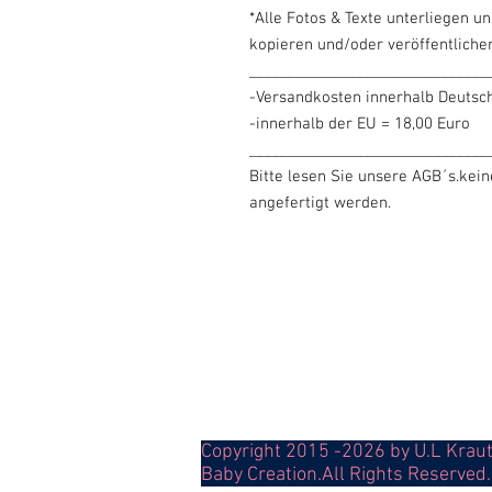
*Alle Fotos & Texte unterliegen u
kopieren und/oder veröffentliche
_______________________________
-Versandkosten innerhalb Deutsch
-innerhalb der EU = 18,00 Euro
_______________________________
Bitte lesen Sie unsere AGB´s.kein
angefertigt werden.
Copyright 2015 -2026 by U.L Krautt
Baby Creation.All Rights Reserved