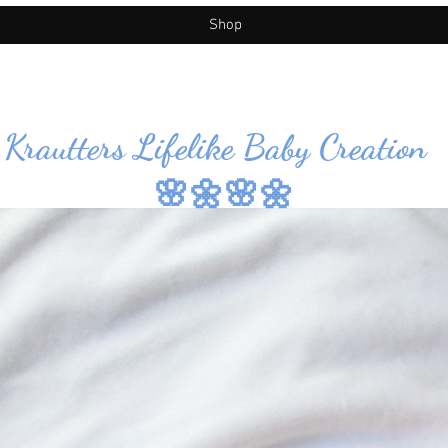
Shop
Krautters Lifelike Baby Creation
🌸🌼🌸🌼