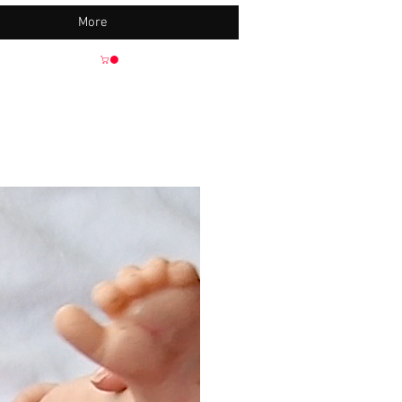
More
Neu